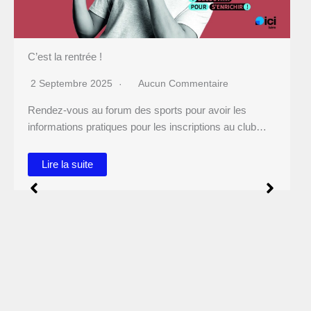
taire
avoir les
tions au club…
A vos marques… prêt ? rentrée !