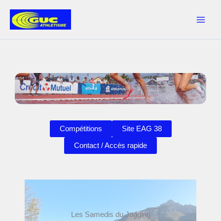
Aller
au
contenu
Compétitions
Site EAG 38
Contact / Accès rapide
Les Samedis du Jogging