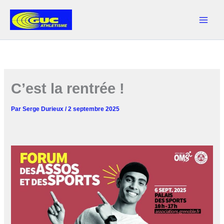
Aller
au
contenu
C’est la rentrée !
Par
Serge Durieux
/
2 septembre 2025