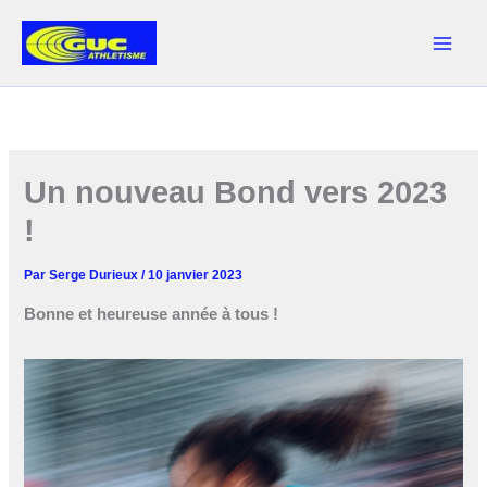
Aller
au
contenu
Un nouveau Bond vers 2023
!
Par
Serge Durieux
/
10 janvier 2023
Bonne et heureuse année à tous !