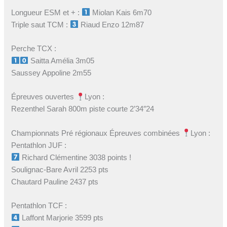
Longueur ESM et + :
Miolan Kais 6m70
Triple saut TCM :
Riaud Enzo 12m87
Perche TCX :
Saitta Amélia 3m05
Saussey Appoline 2m55
Épreuves ouvertes
Lyon :
Rezenthel Sarah 800m piste courte 2’34″24
Championnats Pré régionaux Épreuves combinées
Lyon :
Pentathlon JUF :
Richard Clémentine 3038 points !
Soulignac-Bare Avril 2253 pts
Chautard Pauline 2437 pts
Pentathlon TCF :
Laffont Marjorie 3599 pts